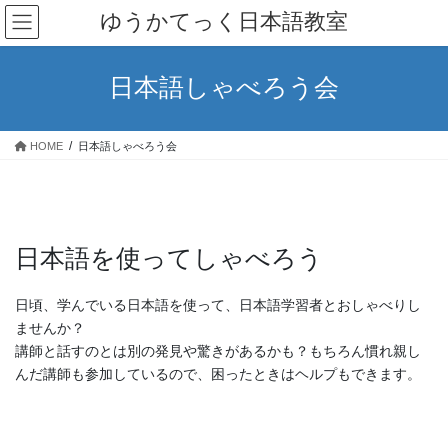
コ
ナ
ゆうかてっく日本語教室
ン
ビ
テ
ゲ
ン
ー
日本語しゃべろう会
ツ
シ
へ
ョ
ス
ン
HOME
日本語しゃべろう会
キ
に
ッ
移
プ
動
日本語を使ってしゃべろう
日頃、学んでいる日本語を使って、日本語学習者とおしゃべりし
ませんか？
講師と話すのとは別の発見や驚きがあるかも？もちろん慣れ親し
んだ講師も参加しているので、困ったときはヘルプもできます。